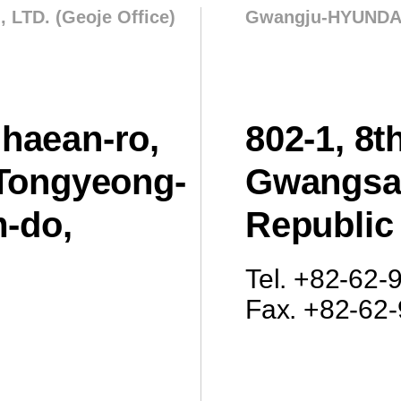
TD. (Geoje Office)
Gwangju-HYUNDAI
mhaean-ro,
802-1, 8t
Tongyeong-
Gwangsa
-do,
Republic
Tel. +82-62-
Fax. +82-62