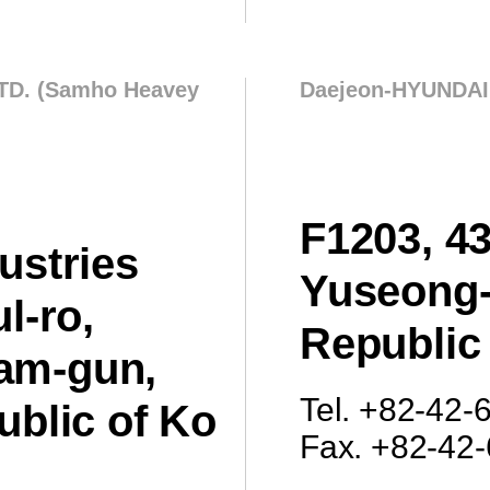
D. (Samho Heavey
Daejeon-HYUNDAI 
F1203, 4
ustries
Yuseong-
l-ro,
Republic
am-gun,
Tel. +82-42
ublic of Ko
Fax. +82-42