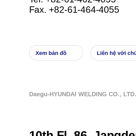
Fax. +82-61-464-4055
Xem bản đồ
Liên hệ với ch
Daegu-HYUNDAI WELDING CO., LTD. 
10th Fl, 86, Jangd