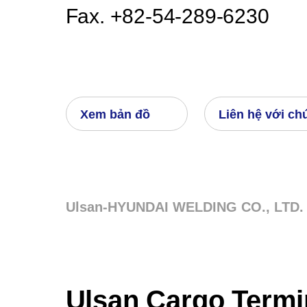
Fax. +82-54-289-6230
Xem bản đồ
Liên hệ với ch
Ulsan-HYUNDAI WELDING CO., LTD. 
Ulsan Cargo Termi