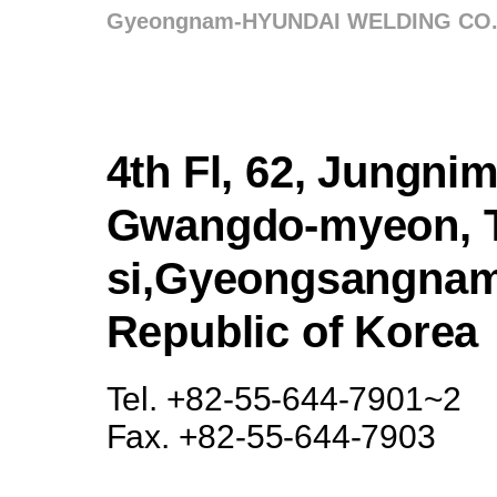
Gyeongnam-HYUNDAI WELDING CO., L
4th Fl, 62, Jungni
Gwangdo-myeon, 
si,Gyeongsangnam
Republic of Korea
Tel. +82-55-644-7901~2
Fax. +82-55-644-7903