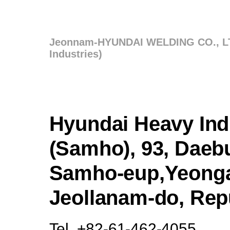
Jeonnam-HYUNDAI WELDING CO., LT
Industries)
Hyundai Heavy Ind
(Samho), 93, Daebu
Samho-eup,Yeong
Jeollanam-do, Rep
Tel. +82-61-462-4055