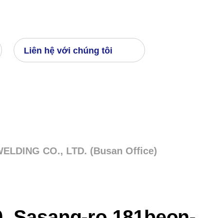
Liên hệ với chúng tôi
LDING CO., LTD. (Busan Office)
0, Sasang-ro 181beon-