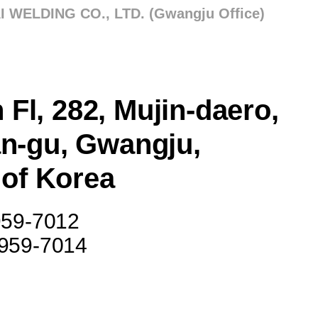
 WELDING CO., LTD. (Gwangju Office)
h Fl, 282, Mujin-daero,
n-gu, Gwangju,
 of Korea
959-7012
-959-7014