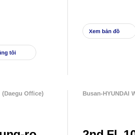
Xem bản đồ
úng tôi
(Daegu Office)
Busan-HYUNDAI WE
eung-ro,
2nd Fl, 1