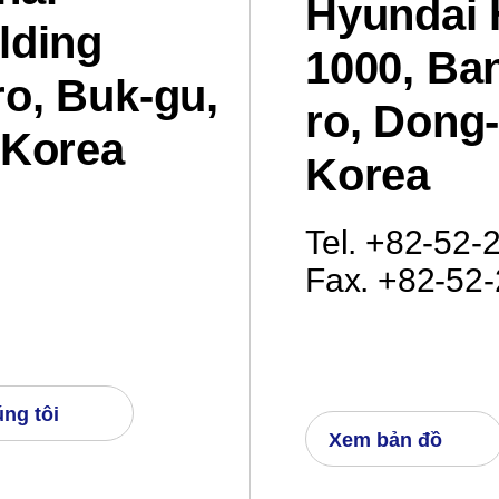
Hyundai 
lding
1000, Ba
ro, Buk-gu,
ro, Dong-
 Korea
Korea
Tel. +82-52
Fax. +82-52
úng tôi
Xem bản đồ