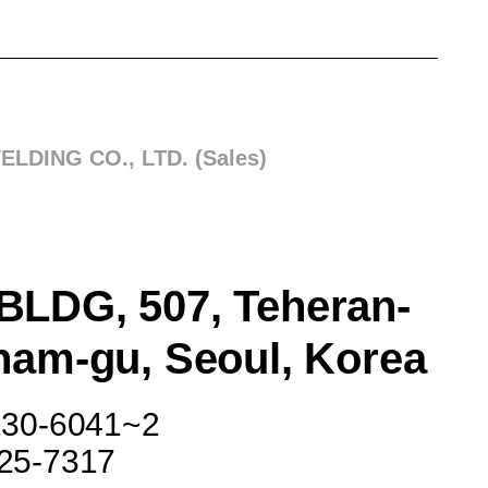
LDING CO., LTD. (Sales)
LDG, 507, Teheran-
nam-gu, Seoul, Korea
6230-6041~2
525-7317