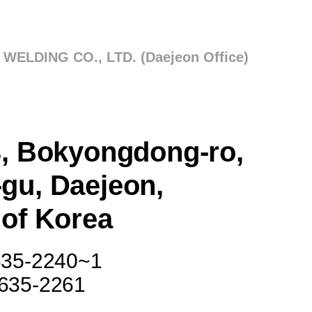
WELDING CO., LTD. (Daejeon Office)
3, Bokyongdong-ro,
gu, Daejeon,
 of Korea
-635-2240~1
-635-2261