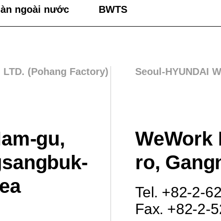
 hàn ngoài nước
BWTS
TD. (Pohang Factory)
Seoul-HYUNDAI WE
Nam-gu,
WeWork B
gsangbuk-
ro, Gang
rea
Tel. +82-2-
Fax. +82-2-