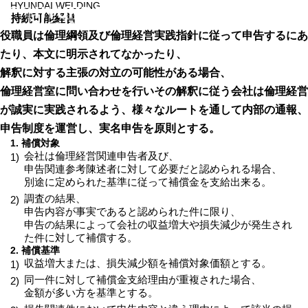
HYUNDAI WELDING
持続可能経営
役職員は倫理綱領及び倫理経営実践指針に従って申告するにあ
たり、本文に明示されてなかったり、
解釈に対する主張の対立の可能性がある場合、
倫理経営室に問い合わせを行いその解釈に従う会社は倫理経営
が誠実に実践されるよう、様々なルートを通して内部の通報、
申告制度を運営し、実名申告を原則とする。
1. 補償対象
会社は倫理経営関連申告者及び、
1)
申告関連参考陳述者に対して必要だと認められる場合、
別途に定められた基準に従って補償金を支給出来る。
調査の結果、
2)
申告内容が事実であると認められた件に限り、
申告の結果によって会社の収益増大や損失減少が発生され
た件に対して補償する。
2. 補償基準
収益増大または、損失減少額を補償対象価額とする。
1)
同一件に対して補償金支給理由が重複された場合、
2)
金額が多い方を基準とする。