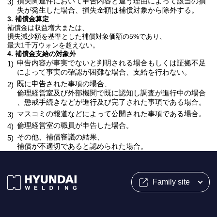
損失関連件において申告内容と違う理由によって該当の損
3)
失が発生した場合、損失金額は補償対象から除外する。
3. 補償金算定
補償金は収益増大または、
損失減少額を基準とした補償対象価額の5%であり、
最大1千万ウォンを超えない。
4. 補償金支給の対象外
申告内容が事実でないと判明される場合もしくは証拠不足
1)
によって事実の確認が困難な場合、支給を行わない。
既に申告された事項の場合、
2)
倫理経営室及び外部機関で既に認知し調査が進行中の場合
、懲戒手続きなどが進行及び完了された事項である場合。
マスコミの報道などによって公開された事項である場合。
3)
倫理経営室の職員が申告した場合。
4)
その他、補償審議の結果、
5)
補償が不適切であると認められた場合。
Family site