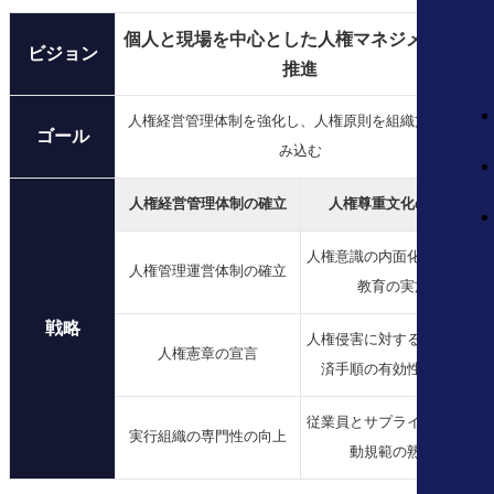
個人と現場を中心とした人権マネジメントの
ビジョン
推進
人権経営管理体制を強化し、人権原則を組織文化に組
ゴール
み込む
人権経営管理体制の確立
人権尊重文化の拡散
人権意識の内面化に向けた
人権管理運営体制の確立
教育の実施
戦略
人権侵害に対する報告と救
人権憲章の宣言
済手順の有効性を確保
従業員とサプライヤーの行
実行組織の専門性の向上
動規範の熟知