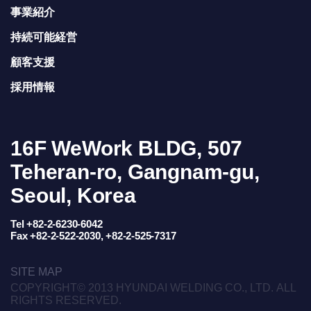
事業紹介
持続可能経営
顧客支援
採用情報
16F WeWork BLDG, 507
Teheran-ro, Gangnam-gu,
Seoul, Korea
Tel +82-2-6230-6042
Fax +82-2-522-2030, +82-2-525-7317
SITE MAP
COPYRIGHT© 2013 HYUNDAI WELDING CO., LTD. ALL
RIGHTS RESERVED.