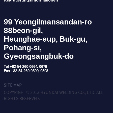
Rekrutierungsinformationen
99 Yeongilmansandan-ro
88beon-gil,
Heunghae-eup, Buk-gu,
Pohang-si,
Gyeongsangbuk-do
Tel +82-54-260-0664, 0676
Fax +82-54-260-0599, 0598
SITE MAP
COPYRIGHT© 2013 HYUNDAI WELDING CO., LTD. ALL
RIGHTS RESERVED.