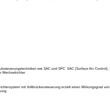
mpulssteuerungstechniken wie SAC und SPC. SAC (Surface Arc Control),
e Wechselrichter
chtersystem mit Vollbrückensteuerung erzielt einen Wirkungsgrad vo
tung