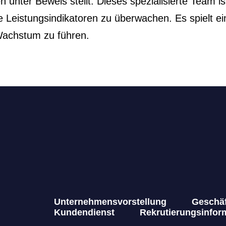
 unter Beweis stellt. Dieses spezialisierte Team i
e Leistungsindikatoren zu überwachen. Es spielt e
Wachstum zu führen.
Unternehmensvorstellung
Geschäf
Kundendienst
Rekrutierungsinfor