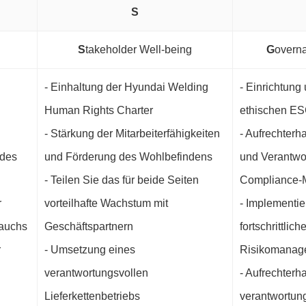
S
S
takeholder Well-being
G
overn
- Einhaltung der Hyundai Welding
- Einrichtung
Human Rights Charter
ethischen E
- Stärkung der Mitarbeiterfähigkeiten
- Aufrechterh
 des
und Förderung des Wohlbefindens
und Verantwor
- Teilen Sie das für beide Seiten
Compliance-
r
vorteilhafte Wachstum mit
- Implementie
rauchs
Geschäftspartnern
fortschrittli
r
- Umsetzung eines
Risikomanag
verantwortungsvollen
- Aufrechterh
Lieferkettenbetriebs
verantwortun