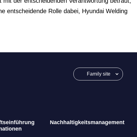
st mit der entscheidenden Verantwortung betraut,
ine entscheidende Rolle dabei, Hyundai Welding
Family site
tseinführung
Nachhaltigkeitsmanagement
mationen