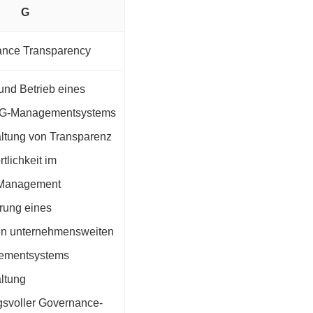
G
ance Transparency
 und Betrieb eines
SG-Managementsystems
altung von Transparenz
tlichkeit im
Management
rung eines
chen unternehmensweiten
ementsystems
altung
gsvoller Governance-