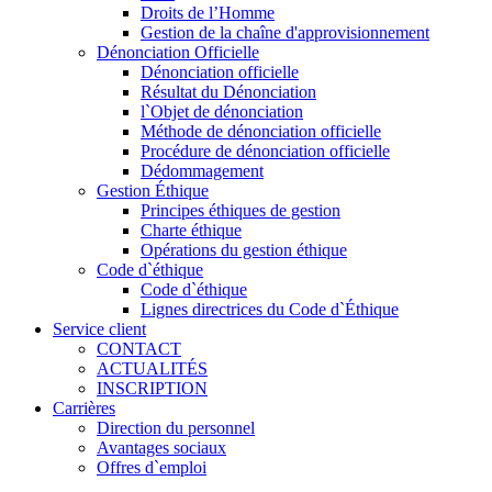
Droits de l’Homme
Gestion de la chaîne d'approvisionnement
Dénonciation Officielle
Dénonciation officielle
Résultat du Dénonciation
l`Objet de dénonciation
Méthode de dénonciation officielle
Procédure de dénonciation officielle
Dédommagement
Gestion Éthique
Principes éthiques de gestion
Charte éthique
Opérations du gestion éthique
Code d`éthique
Code d`éthique
Lignes directrices du Code d`Éthique
Service client
CONTACT
ACTUALITÉS
INSCRIPTION
Carrières
Direction du personnel
Avantages sociaux
Offres d`emploi