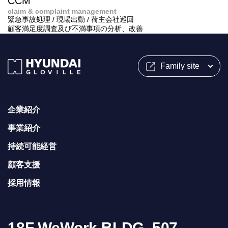
CCM
claim & complaint management
緊急事故処理 / 現場出動 / 荷主会社巡回
顧客満足度調査及び不満事項の分析、改善
Family site
企業紹介
事業紹介
持続可能経営
顧客支援
採用情報
18F WeWork BLDG, 507