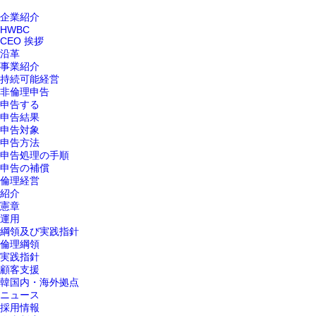
企業紹介
HWBC
CEO 挨拶
沿革
事業紹介
持続可能経営
非倫理申告
申告する
申告結果
申告対象
申告方法
申告処理の手順
申告の補償
倫理経営
紹介
憲章
運用
綱領及び実践指針
倫理綱領
実践指針
顧客支援
韓国内・海外拠点ㅤ
ニュース
採用情報